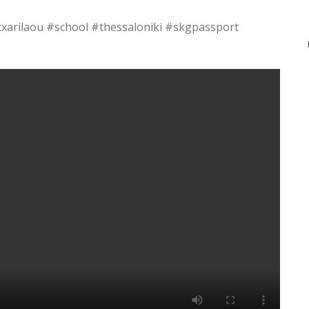
txarilaou #school #thessaloniki #skgpassport