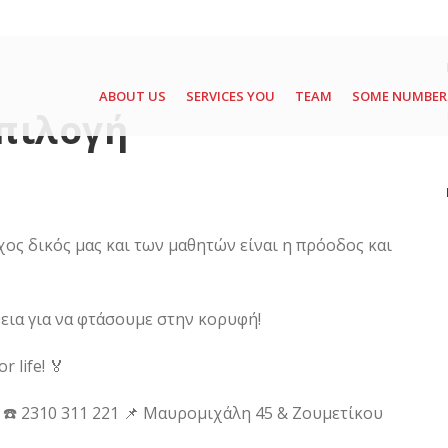
ABOUT US
SERVICES YOU
TEAM
SOME NUMBER
επιλογή
χος δικός μας και των μαθητών είναι η πρόοδος και
εια για να φτάσουμε στην κορυφή!
 life! 🏅
: ☎ 2310 311 221 📌 Μαυρομιχάλη 45 & Ζουμετίκου