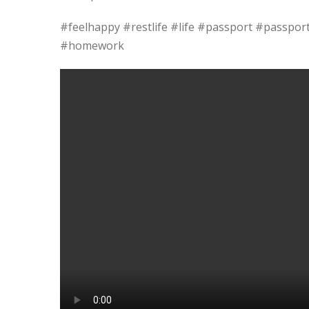
#feelhappy #restlife #life #passport #passpor
#homework