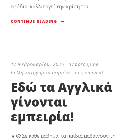
εφόδια, καλλιεργεί την κρίση του...
CONTINUE READING
17 Φεβρουαρίου, 2026
By
porcupine
In
Μη κατηγοριοποιημένο
no comments
Εδώ τα Αγγλικά
γίνονται
εμπειρία!
👧🧒 Σε κάθε μάθημα, τα παιδιά μαθαίνουν τη