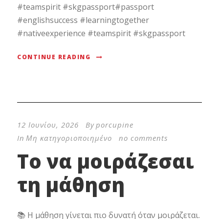
#teamspirit #skgpassport#passport
#englishsuccess #learningtogether
#nativeexperience #teamspirit #skgpassport
CONTINUE READING
12 Ιουνίου, 2026
By
porcupine
In
Μη κατηγοριοποιημένο
no comments
Το να μοιράζεσαι
τη μάθηση
📚 Η μάθηση γίνεται πιο δυνατή όταν μοιράζεται.