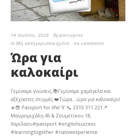
14 Ιουλίου, 2026
By
porcupine
In
Μη κατηγοριοποιημένο
no comments
Ώρα για
καλοκαίρι
Γεμίσαμε γνώσεις.📚Γεμίσαμε χαμόγελα και
αξέχαστες στιγμές.❤️Τώρα… ώρα για καλοκαίρι!
☀️😎 Passport for life! 🏅 📞 2310 311 221📍
Μαυρομιχάλη 45 & Ζουμετίκου 18,
Χαρίλαου#passport #englishsuccess
#learningtogether #nativeexperience